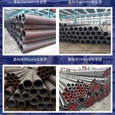
机械制造、汽车、航空航天等......
嘉峪关27simn合金管
嘉峪关42crmo合金管
嘉峪关16mn合金钢管生产工艺
16mn合金钢管生产工艺因用途、规格、材质等因素而
异，一般包括原材料准备、管坯制......
嘉峪关合金钢管的细分材质有哪些
合金钢管因优异力学性能与耐腐蚀特性被多行业广泛应
嘉峪关35crmo合金管
嘉峪关16mn合金钢管
用，其细分材质包括含如q345b......
嘉峪关12cr1mov合金管的主要应用行业
历经千锤百炼的12cr1mov合金管凭借优异高温性能，成
为能源、化工等核心工业不......
嘉峪关合金钢管的应用行业及成分分析