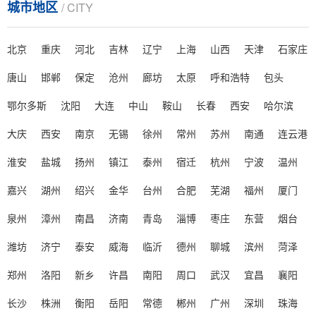
城市地区
/ CITY
北京
重庆
河北
吉林
辽宁
上海
山西
天津
石家庄
唐山
邯郸
保定
沧州
廊坊
太原
呼和浩特
包头
鄂尔多斯
沈阳
大连
中山
鞍山
长春
西安
哈尔滨
大庆
西安
南京
无锡
徐州
常州
苏州
南通
连云港
淮安
盐城
扬州
镇江
泰州
宿迁
杭州
宁波
温州
嘉兴
湖州
绍兴
金华
台州
合肥
芜湖
福州
厦门
泉州
漳州
南昌
济南
青岛
淄博
枣庄
东营
烟台
潍坊
济宁
泰安
威海
临沂
德州
聊城
滨州
菏泽
郑州
洛阳
新乡
许昌
南阳
周口
武汉
宜昌
襄阳
长沙
株洲
衡阳
岳阳
常德
郴州
广州
深圳
珠海