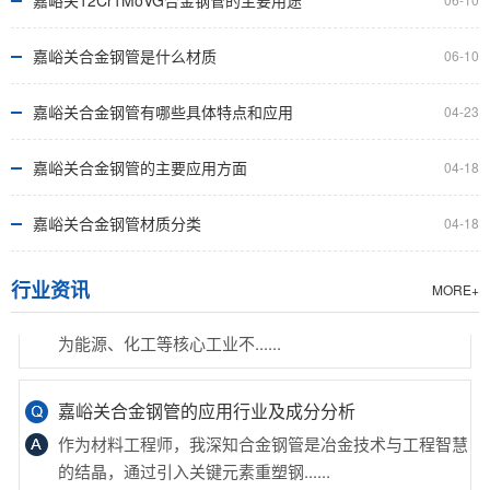
嘉峪关12Cr1MoVG合金钢管的主要用途
16mn合金钢管生产工艺因用途、规格、材质等因素而
异，一般包括原材料准备、管坯制......
嘉峪关合金钢管是什么材质
06-10
嘉峪关合金钢管有哪些具体特点和应用
04-23
嘉峪关合金钢管的细分材质有哪些
合金钢管因优异力学性能与耐腐蚀特性被多行业广泛应
嘉峪关合金钢管的主要应用方面
04-18
用，其细分材质包括含如q345b......
嘉峪关合金钢管材质分类
04-18
嘉峪关12cr1mov合金管的主要应用行业
历经千锤百炼的12cr1mov合金管凭借优异高温性能，成
行业资讯
MORE+
为能源、化工等核心工业不......
嘉峪关合金钢管的应用行业及成分分析
作为材料工程师，我深知合金钢管是冶金技术与工程智慧
的结晶，通过引入关键元素重塑钢......