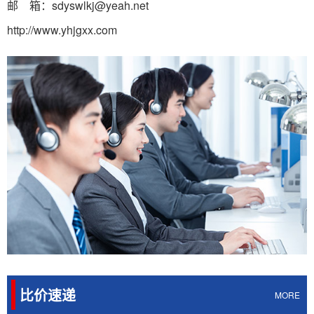
邮 箱：sdyswlkj@yeah.net
http://www.yhjgxx.com
比价速递
MORE