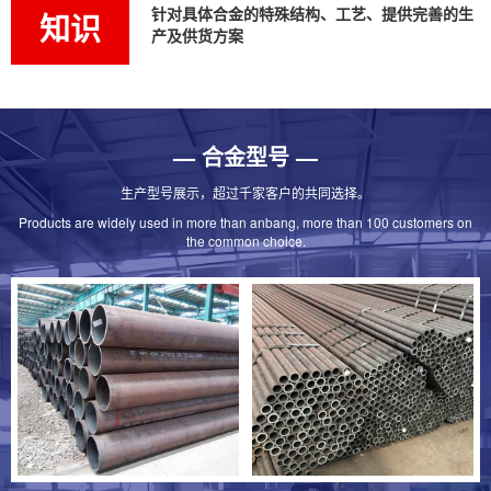
针对具体合金的特殊结构、工艺、提供完善的生
知识
产及供货方案
嘉峪关合金钢管的应用行业及成分分析
作为材料工程师，我深知合金钢管是冶金技术与工程智慧
的结晶，通过引入关键元素重塑钢......
— 合金型号 —
嘉峪关15crmo合金钢管的主要应用行业
生产型号展示，超过千家客户的共同选择。
15crmo合金钢管是具有良好高温强度、抗氧化性和耐腐
Products are widely used in more than anbang, more than 100 customers on
蚀性的高温合金钢管，广泛应......
the common choice.
嘉峪关12cr1mov合金管的主要应用行业
12cr1mov合金管因具备优异高温性能和耐腐蚀性，广泛
应用于发电、石油化工、机......
嘉峪关35crmo合金钢管的主要应用行业
35crmo合金钢管广泛应用于石油天然气、化工、电力、