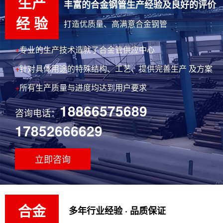
生产
丰富的合金钢管生产经验及良好的评价
经 验
打造优质量、高满意合金钢管
+
专业的生产技术造就了合金管供应中心
+
针对具体用途的特殊结构、工艺、提供完善生产 及方案
+
所有生产质量与进度均达到用户要求
18866575689
咨询电话：
17852666629
嘉峪关合金钢管的细分材质有哪些
合金钢管因优异力学性能与耐腐蚀特性被多行业广泛应
立即咨询
用，其细分材质包括含如q345b......
嘉峪关12cr1mov合金管的主要应用行业
历经千锤百炼的12cr1mov合金管凭借优异高温性能，成
合金
多年行业经验 · 品质保证
为能源、化工等核心工业不......