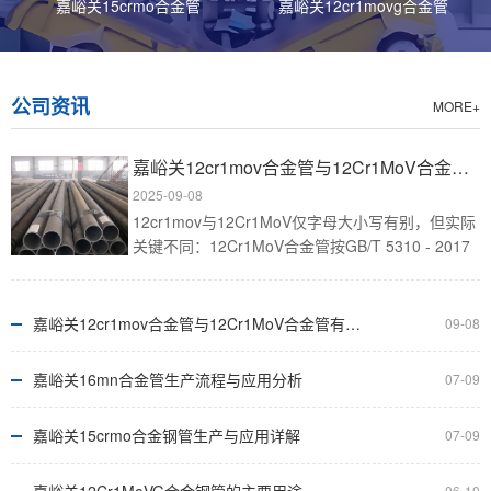
作为材料工程师，我深知合金钢管是冶金技术与工程智慧
嘉峪关15crmo合金管
嘉峪关12cr1movg合金管
的结晶，通过引入关键元素重塑钢......
嘉峪关15crmo合金钢管的主要应用行业
公司资讯
MORE+
15crmo合金钢管是具有良好高温强度、抗氧化性和耐腐
蚀性的高温合金钢管，广泛应......
嘉峪关12cr1mov合金管与12Cr1MoV合金管有什么不同
2025-09-08
12cr1mov与12Cr1MoV仅字母大小写有别，但实际
嘉峪关12cr1mov合金管的主要应用行业
关键不同：12Cr1MoV合金管按GB/T 5310 - 2017
12cr1mov合金管因具备优异高温性能和耐腐蚀性，广泛
标准生产，元素含量精度高、成分稳定，......
应用于发电、石油化工、机......
嘉峪关12cr1mov合金管与12Cr1MoV合金管有什么不同
09-08
嘉峪关35crmo合金钢管的主要应用行业
嘉峪关16mn合金管生产流程与应用分析
07-09
35crmo合金钢管广泛应用于石油天然气、化工、电力、
机械制造、汽车、航空航天等......
嘉峪关15crmo合金钢管生产与应用详解
07-09
嘉峪关16mn合金钢管生产工艺
06-10